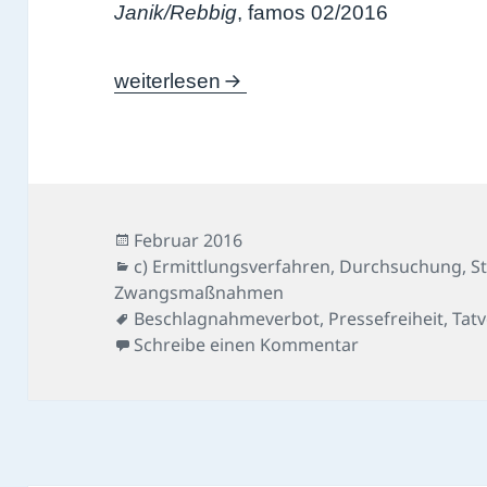
Janik/Rebbig
, famos 02/2016
Berliner Morgenpost-Fall
weiterlesen
Veröffentlicht
Februar 2016
am
Kategorien
c) Ermittlungsverfahren
,
Durchsuchung
,
S
Zwangsmaßnahmen
Schlagwörter
Beschlagnahmeverbot
,
Pressefreiheit
,
Tat
zu Berliner Mor
Schreibe einen Kommentar