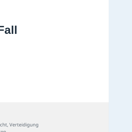
Fall
echt
,
Verteidigung
ren