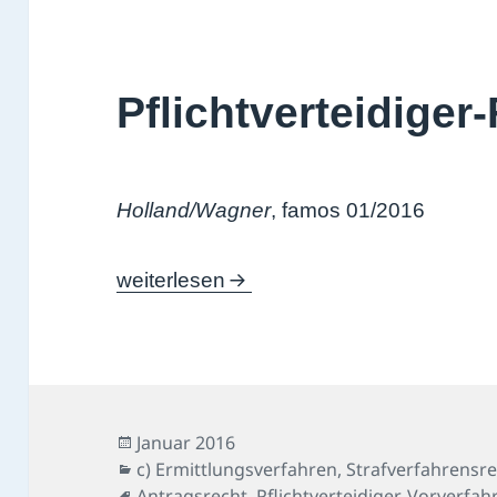
Pflichtverteidiger-
Holland/Wagner
, famos 01/2016
Pflichtverteidiger-Fall
weiterlesen
Veröffentlicht
Januar 2016
am
Kategorien
c) Ermittlungsverfahren
,
Strafverfahrensr
Schlagwörter
Antragsrecht
,
Pflichtverteidiger
,
Vorverfah