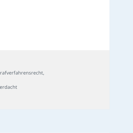
trafverfahrensrecht
,
verdacht
genpost-Fall