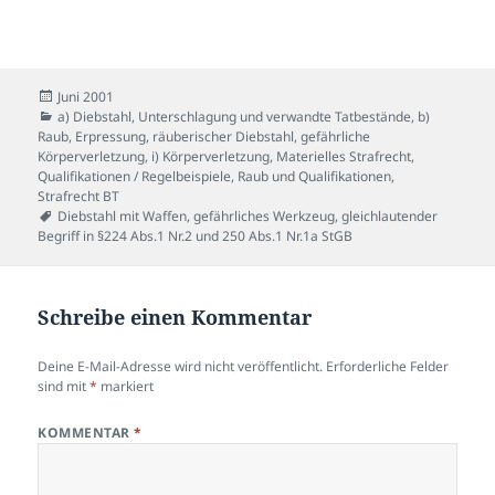
Veröffentlicht
Juni 2001
am
Kategorien
a) Diebstahl, Unterschlagung und verwandte Tatbestände
,
b)
Raub, Erpressung, räuberischer Diebstahl
,
gefährliche
Körperverletzung
,
i) Körperverletzung
,
Materielles Strafrecht
,
Qualifikationen / Regelbeispiele
,
Raub und Qualifikationen
,
Strafrecht BT
Schlagwörter
Diebstahl mit Waffen
,
gefährliches Werkzeug
,
gleichlautender
Begriff in §224 Abs.1 Nr.2 und 250 Abs.1 Nr.1a StGB
Schreibe einen Kommentar
Deine E-Mail-Adresse wird nicht veröffentlicht.
Erforderliche Felder
sind mit
*
markiert
KOMMENTAR
*