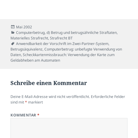
Veröffentlicht
Mai 2002
am
Kategorien
Computerbetrug
,
d) Betrug und betrugsähnliche Straftaten
,
Materielles Strafrecht
,
Strafrecht BT
Schlagwörter
Anwendbarkeit der Vorschrift im Zwei-Partner-System
,
Betrugsäquivalenz
,
Computerbetrug: unbefugte Verwendung von
Daten
,
Scheckkartenmissbrauch: Verwendung der Karte zum
Geldabheben am Automaten
Schreibe einen Kommentar
Deine E-Mail-Adresse wird nicht veröffentlicht.
Erforderliche Felder
sind mit
*
markiert
KOMMENTAR
*