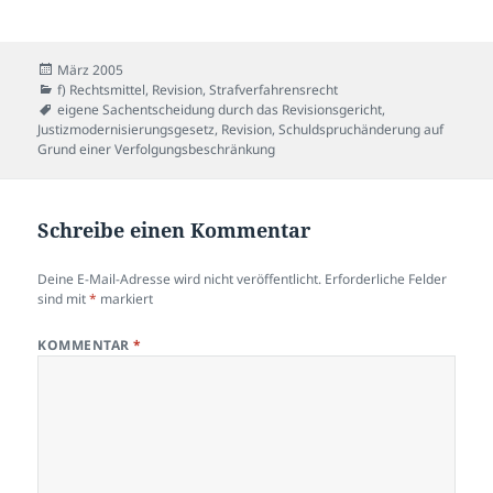
Veröffentlicht
März 2005
am
Kategorien
f) Rechtsmittel
,
Revision
,
Strafverfahrensrecht
Schlagwörter
eigene Sachentscheidung durch das Revisionsgericht
,
Justizmodernisierungsgesetz
,
Revision
,
Schuldspruchänderung auf
Grund einer Verfolgungsbeschränkung
Schreibe einen Kommentar
Deine E-Mail-Adresse wird nicht veröffentlicht.
Erforderliche Felder
sind mit
*
markiert
KOMMENTAR
*