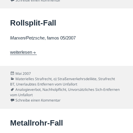
Schreibe einen Kommentar
Rollsplit-Fall
Marxen/Petzsche
, famos 05/2007
Rollsplit-Fall
weiterlesen
Veröffentlicht
Mai 2007
am
Kategorien
Materielles Strafrecht
,
o) Straßenverkehrsdelikte
,
Strafrecht
BT
,
Unerlaubtes Entfernen vom Unfallort
Schlagwörter
Analogieverbot
,
Nachholpflicht
,
Unvorsätzliches Sich-Entfernen
vom Unfallort
zu Rollsplit-Fall
Schreibe einen Kommentar
Metallrohr-Fall