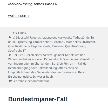
Marxen/Rösing
, famos 04/2007
Metallrohr-Fall
weiterlesen
Veröffentlicht
April 2007
am
Kategorien
a) Diebstahl, Unterschlagung und verwandte Tatbestände
,
b)
Raub, Erpressung, räuberischer Diebstahl
,
Materielles Strafrecht
,
Qualifikationen / Regelbeispiele
,
Raub und Qualifikationen
,
Strafrecht BT
Schlagwörter
Bei-Sich-Führen eines Werkzeugs oder Mittels um den
Widerstand einer anderen Person durch Drohung mit Gewalt zu
verhindern oder zu überwinden
,
Bei-Sich-Führen im Fall der
Besitzerlangung nach Tatvollendung
,
offensichtliche
Ungefährlichkeit des Gegenstandes nach seinem äußeren
Erscheinungsbild
,
Schwerer Raub
zu Metallrohr-Fall
Schreibe einen Kommentar
Bundestrojaner-Fall