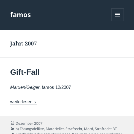
famos
MENÜ
UND
WIDGETS
Jahr:
2007
Gift-Fall
Marxen/Geiger
, famos 12/2007
Gift-Fall
weiterlesen
Veröffentlicht
Dezember 2007
am
Kategorien
h) Tötungsdelikte
,
Materielles Strafrecht
,
Mord
,
Strafrecht BT
Schlagwörter