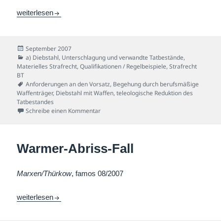
Armbanduhren-Fall
weiterlesen
Veröffentlicht
September 2007
am
Kategorien
a) Diebstahl, Unterschlagung und verwandte Tatbestände
,
Materielles Strafrecht
,
Qualifikationen / Regelbeispiele
,
Strafrecht
BT
Schlagwörter
Anforderungen an den Vorsatz
,
Begehung durch berufsmäßige
Waffenträger
,
Diebstahl mit Waffen
,
teleologische Reduktion des
Tatbestandes
zu Armbanduhren-Fall
Schreibe einen Kommentar
Warmer-Abriss-Fall
Marxen/Thürkow
, famos 08/2007
Warmer-Abriss-Fall
weiterlesen