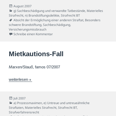
Veröffentlicht
August 2007
am
Kategorien
g) Sachbeschädigung und verwandte Tatbestände
,
Materielles
Strafrecht
,
n) Brandstiftungsdelikte
,
Strafrecht BT
Schlagwörter
Absicht der Ermöglichung einer anderen Straftat
,
Besonders
schwere Brandstiftung
,
Sachbeschädigung
,
Versicherungsmissbrauch
zu Warmer-Abriss-Fall
Schreibe einen Kommentar
Mietkautions-Fall
Marxen/Stauß
, famos 07/2007
Mietkautions-Fall
weiterlesen
Veröffentlicht
Juli 2007
am
Kategorien
a) Prozessmaximen
,
e) Untreue und untreueähnliche
Straftaten
,
Materielles Strafrecht
,
Strafrecht BT
,
Strafverfahrensrecht