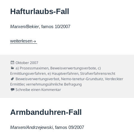
Hafturlaubs-Fall
Marxen/Bekier
, famos 10/2007
Hafturlaubs-Fall
weiterlesen
Veröffentlicht
Oktober 2007
am
Kategorien
a) Prozessmaximen
,
Beweisverwertungsverbote
,
c)
Ermittlungsverfahren
,
e) Hauptverfahren
,
Strafverfahrensrecht
Schlagwörter
Beweisverwertungsverbot
,
Nemo-tenetur-Grundsatz
,
Verdeckter
Ermittler
,
vernehmungsähnliche Befragung
zu Hafturlaubs-Fall
Schreibe einen Kommentar
Armbanduhren-Fall
Marxen/Andrzejewski
, famos 09/2007