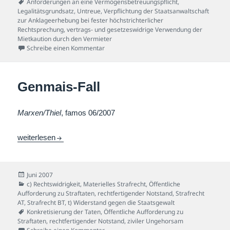
Schlagwörter
Anforderungen an eine Vermögensbetreuungspflicht
,
Legalitätsgrundsatz
,
Untreue
,
Verpflichtung der Staatsanwaltschaft
zur Anklageerhebung bei fester höchstrichterlicher
Rechtsprechung
,
vertrags- und gesetzeswidrige Verwendung der
Mietkaution durch den Vermieter
zu Mietkautions-Fall
Schreibe einen Kommentar
Genmais-Fall
Marxen/Thiel
, famos 06/2007
Genmais-Fall
weiterlesen
Veröffentlicht
Juni 2007
am
Kategorien
c) Rechtswidrigkeit
,
Materielles Strafrecht
,
Öffentliche
Aufforderung zu Straftaten
,
rechtfertigender Notstand
,
Strafrecht
AT
,
Strafrecht BT
,
t) Widerstand gegen die Staatsgewalt
Schlagwörter
Konkretisierung der Taten
,
Öffentliche Aufforderung zu
Straftaten
,
rechtfertigender Notstand
,
ziviler Ungehorsam
zu Genmais-Fall