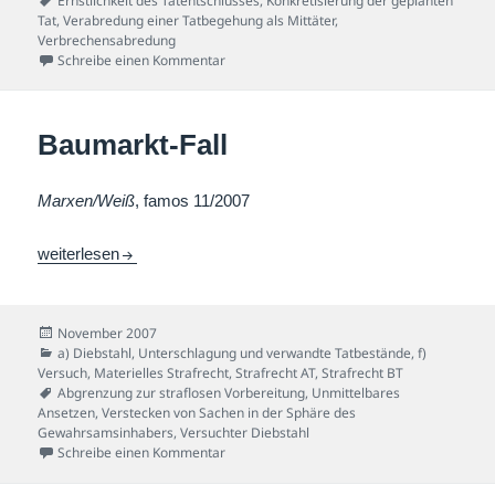
Ernstlichkeit des Tatentschlusses
,
Konkretisierung der geplanten
Tat
,
Verabredung einer Tatbegehung als Mittäter
,
Verbrechensabredung
zu Gift-Fall
Schreibe einen Kommentar
Baumarkt-Fall
Marxen/Weiß
, famos 11/2007
Baumarkt-Fall
weiterlesen
Veröffentlicht
November 2007
am
Kategorien
a) Diebstahl, Unterschlagung und verwandte Tatbestände
,
f)
Versuch
,
Materielles Strafrecht
,
Strafrecht AT
,
Strafrecht BT
Schlagwörter
Abgrenzung zur straflosen Vorbereitung
,
Unmittelbares
Ansetzen
,
Verstecken von Sachen in der Sphäre des
Gewahrsamsinhabers
,
Versuchter Diebstahl
zu Baumarkt-Fall
Schreibe einen Kommentar