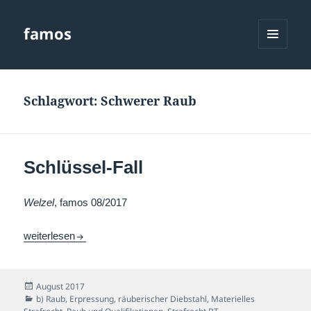
famos
MENÜ
UND
WIDGETS
Schlagwort:
Schwerer Raub
Schlüssel-Fall
Welzel
, famos 08/2017
Schlüssel-Fall
weiterlesen
Veröffentlicht
August 2017
am
Kategorien
b) Raub, Erpressung, räuberischer Diebstahl
,
Materielles