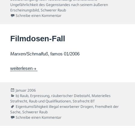
Ungefährlichkeit des Gegenstandes nach seinem äußeren
Erscheinungsbild
,
Schwerer Raub
zu Metallrohr-Fall
Schreibe einen Kommentar
Filmdosen-Fall
Marxen/Schmalfuß
, famos 01/2006
Filmdosen-Fall
weiterlesen
Veröffentlicht
Januar 2006
am
Kategorien
b) Raub, Erpressung, räuberischer Diebstahl
,
Materielles
Strafrecht
,
Raub und Qualifikationen
,
Strafrecht BT
Schlagwörter
Eigentumsfähigkeit illegal erworbener Drogen
,
Fremdheit der
Sache
,
Schwerer Raub
zu Filmdosen-Fall
Schreibe einen Kommentar