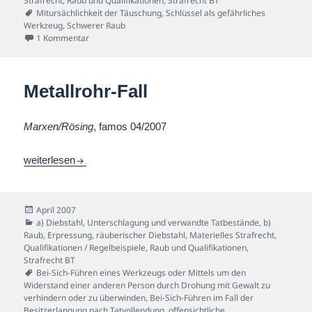
Strafrecht
,
Raub und Qualifikationen
,
Strafrecht BT
Schlagwörter
Mitursächlichkeit der Täuschung
,
Schlüssel als gefährliches
Werkzeug
,
Schwerer Raub
zu Schlüssel-Fall
1 Kommentar
Metallrohr-Fall
Marxen/Rösing
, famos 04/2007
Metallrohr-Fall
weiterlesen
Veröffentlicht
April 2007
am
Kategorien
a) Diebstahl, Unterschlagung und verwandte Tatbestände
,
b)
Raub, Erpressung, räuberischer Diebstahl
,
Materielles Strafrecht
,
Qualifikationen / Regelbeispiele
,
Raub und Qualifikationen
,
Strafrecht BT
Schlagwörter
Bei-Sich-Führen eines Werkzeugs oder Mittels um den
Widerstand einer anderen Person durch Drohung mit Gewalt zu
verhindern oder zu überwinden
,
Bei-Sich-Führen im Fall der
Besitzerlangung nach Tatvollendung
,
offensichtliche