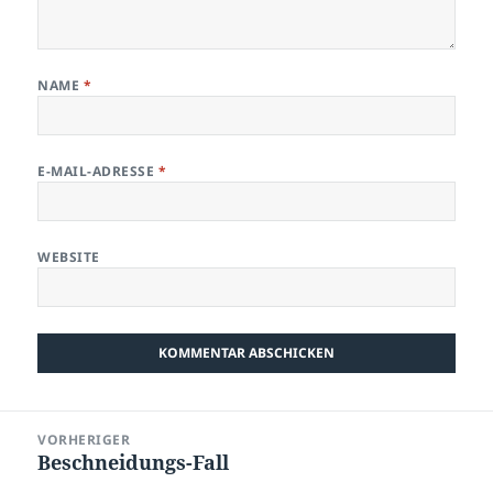
NAME
*
E-MAIL-ADRESSE
*
WEBSITE
Beitragsnavigation
VORHERIGER
Beschneidungs-Fall
Vorheriger
Beitrag: