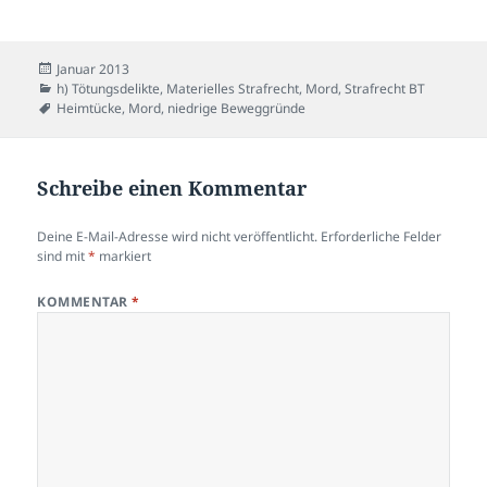
Veröffentlicht
Januar 2013
am
Kategorien
h) Tötungsdelikte
,
Materielles Strafrecht
,
Mord
,
Strafrecht BT
Schlagwörter
Heimtücke
,
Mord
,
niedrige Beweggründe
Schreibe einen Kommentar
Deine E-Mail-Adresse wird nicht veröffentlicht.
Erforderliche Felder
sind mit
*
markiert
KOMMENTAR
*