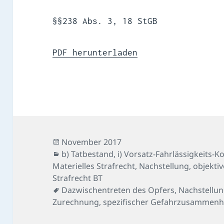
§§238 Abs. 3, 18 StGB
PDF herunterladen
Veröffentlicht
November 2017
am
Kategorien
b) Tatbestand
,
i) Vorsatz-Fahrlässigkeits-
Materielles Strafrecht
,
Nachstellung
,
objekti
Strafrecht BT
Schlagwörter
Dazwischentreten des Opfers
,
Nachstellun
Zurechnung
,
spezifischer Gefahrzusammen