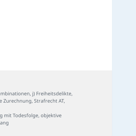
Kombinationen
,
j) Freiheitsdelikte
,
ve Zurechnung
,
Strafrecht AT
,
g mit Todesfolge
,
objektive
hang