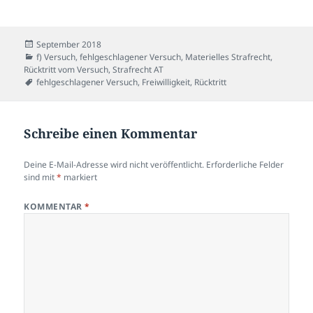
Veröffentlicht
September 2018
am
Kategorien
f) Versuch
,
fehlgeschlagener Versuch
,
Materielles Strafrecht
,
Rücktritt vom Versuch
,
Strafrecht AT
Schlagwörter
fehlgeschlagener Versuch
,
Freiwilligkeit
,
Rücktritt
Schreibe einen Kommentar
Deine E-Mail-Adresse wird nicht veröffentlicht.
Erforderliche Felder
sind mit
*
markiert
KOMMENTAR
*