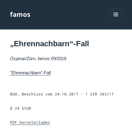
famos
MENÜ
UND
WIDGETS
„Ehrennachbarn“-Fall
Özpinar/Zürn
, famos 09/2018
"Ehrennachbarn"-Fall
BGH, Beschluss vom 24.10.2017 - 1 StR 393/17
§ 24 StGB
PDF herunterladen