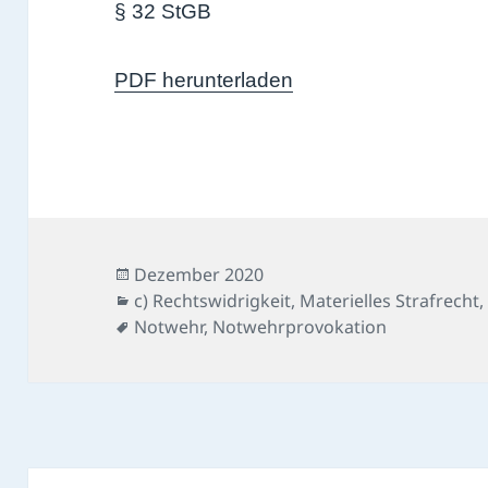
§ 32 StGB
PDF herunterladen
Veröffentlicht
Dezember 2020
am
Kategorien
c) Rechtswidrigkeit
,
Materielles Strafrecht
Schlagwörter
Notwehr
,
Notwehrprovokation