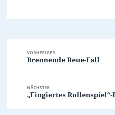
Beitragsnavigation
VORHERIGER
Brennende Reue-Fall
Vorheriger
Beitrag:
NÄCHSTER
„Fingiertes Rollenspiel“-
Nächster
Beitrag: