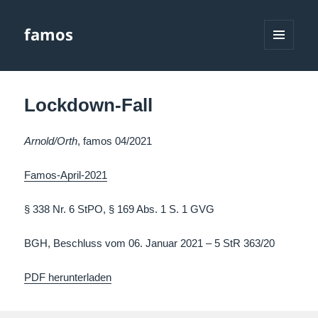
famos
MENÜ
UND
WIDGETS
Lockdown-Fall
Arnold/Orth
, famos 04/2021
Famos-April-2021
§ 338 Nr. 6 StPO, § 169 Abs. 1 S. 1 GVG
BGH, Beschluss vom 06. Januar 2021 – 5 StR 363/20
PDF herunterladen