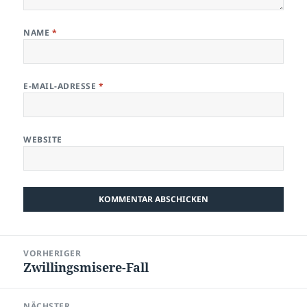
NAME
*
E-MAIL-ADRESSE
*
WEBSITE
Beitragsnavigation
VORHERIGER
Zwillingsmisere-Fall
Vorheriger
Beitrag:
NÄCHSTER