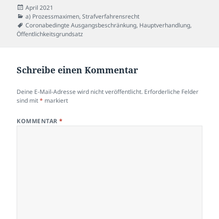
Veröffentlicht
April 2021
am
Kategorien
a) Prozessmaximen
,
Strafverfahrensrecht
Schlagwörter
Coronabedingte Ausgangsbeschränkung
,
Hauptverhandlung
,
Öffentlichkeitsgrundsatz
Schreibe einen Kommentar
Deine E-Mail-Adresse wird nicht veröffentlicht.
Erforderliche Felder
sind mit
*
markiert
KOMMENTAR
*