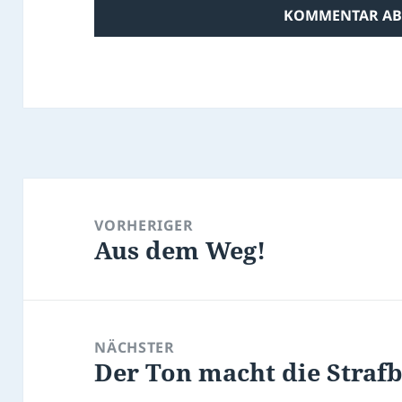
Beitragsnavigation
VORHERIGER
Aus dem Weg!
Vorheriger
Beitrag:
NÄCHSTER
Der Ton macht die Strafb
Nächster
Beitrag: