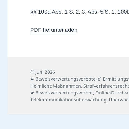
§§ 100a Abs. 1 S. 2, 3, Abs. 5 S. 1; 10
PDF herunterladen
Veröffentlicht
Juni 2026
am
Kategorien
Beweisverwertungsverbote
,
c) Ermittlung
Heimliche Maßnahmen
,
Strafverfahrensrech
Schlagwörter
Beweisverwertungsverbot
,
Online-Durchs
Telekommunikationsüberwachung
,
Überwac