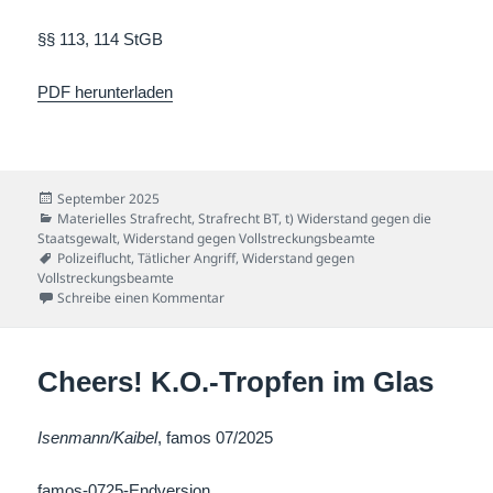
§§ 113, 114 StGB
PDF herunterladen
Veröffentlicht
September 2025
am
Kategorien
Materielles Strafrecht
,
Strafrecht BT
,
t) Widerstand gegen die
Staatsgewalt
,
Widerstand gegen Vollstreckungsbeamte
Schlagwörter
Polizeiflucht
,
Tätlicher Angriff
,
Widerstand gegen
Vollstreckungsbeamte
zu Flucht im Rausch
Schreibe einen Kommentar
Cheers! K.O.-Tropfen im Glas
Isenmann/Kaibel
, famos 07/2025
famos-0725-Endversion