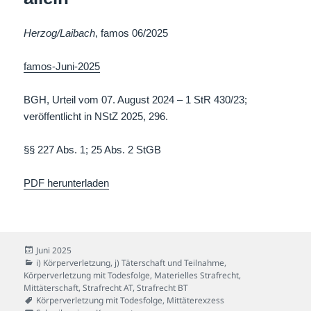
Herzog/Laibach
, famos 06/2025
famos-Juni-2025
BGH, Urteil vom 07. August 2024 – 1 StR 430/23;
veröffentlicht in NStZ 2025, 296.
§§ 227 Abs. 1; 25 Abs. 2 StGB
PDF herunterladen
Veröffentlicht
Juni 2025
am
Kategorien
i) Körperverletzung
,
j) Täterschaft und Teilnahme
,
Körperverletzung mit Todesfolge
,
Materielles Strafrecht
,
Mittäterschaft
,
Strafrecht AT
,
Strafrecht BT
Schlagwörter
Körperverletzung mit Todesfolge
,
Mittäterexzess