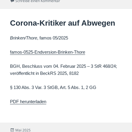
zu Ein Schlagstock kommt selten allein
Schreibe einen Kommentar
Corona-Kritiker auf Abwegen
Brinken/Thore
, famos 05/2025
famos-0525-Endversion-Brinken-Thore
BGH, Beschluss vom 04. Februar 2025 – 3 StR 468/24;
veröffentlicht in BeckRS 2025, 8182
§ 130 Abs. 3 Var. 3 StGB, Art. 5 Abs. 1, 2 GG
PDF herunterladen
Veröffentlicht
Mai 2025