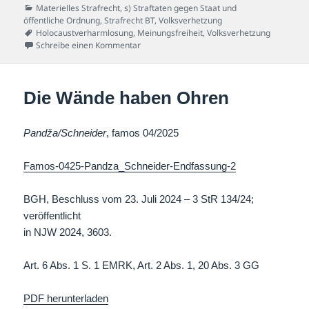
am
Kategorien
Materielles Strafrecht
,
s) Straftaten gegen Staat und
öffentliche Ordnung
,
Strafrecht BT
,
Volksverhetzung
Schlagwörter
Holocaustverharmlosung
,
Meinungsfreiheit
,
Volksverhetzung
zu Corona-Kritiker auf Abwegen
Schreibe einen Kommentar
Die Wände haben Ohren
Pandža/Schneider
, famos 04/2025
Famos-0425-Pandza_Schneider-Endfassung-2
BGH, Beschluss vom 23. Juli 2024 – 3 StR 134/24;
veröffentlicht
in NJW 2024, 3603.
Art. 6 Abs. 1 S. 1 EMRK, Art. 2 Abs. 1, 20 Abs. 3 GG
PDF herunterladen