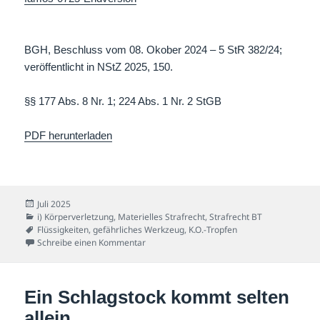
BGH, Beschluss vom 08. Okober 2024 – 5 StR 382/24;
veröffentlicht in NStZ 2025, 150.
§§ 177 Abs. 8 Nr. 1; 224 Abs. 1 Nr. 2 StGB
PDF herunterladen
Veröffentlicht
Juli 2025
am
Kategorien
i) Körperverletzung
,
Materielles Strafrecht
,
Strafrecht BT
Schlagwörter
Flüssigkeiten
,
gefährliches Werkzeug
,
K.O.-Tropfen
zu Cheers! K.O.-Tropfen im Glas
Schreibe einen Kommentar
Ein Schlagstock kommt selten
allein