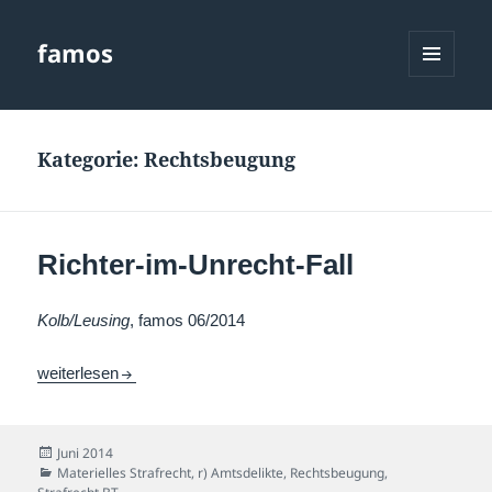
famos
MENÜ
UND
WIDGETS
Kategorie:
Rechtsbeugung
Richter-im-Unrecht-Fall
Kolb/Leusing
, famos 06/2014
Richter-im-Unrecht-Fall
weiterlesen
Veröffentlicht
Juni 2014
am
Kategorien
Materielles Strafrecht
,
r) Amtsdelikte
,
Rechtsbeugung
,