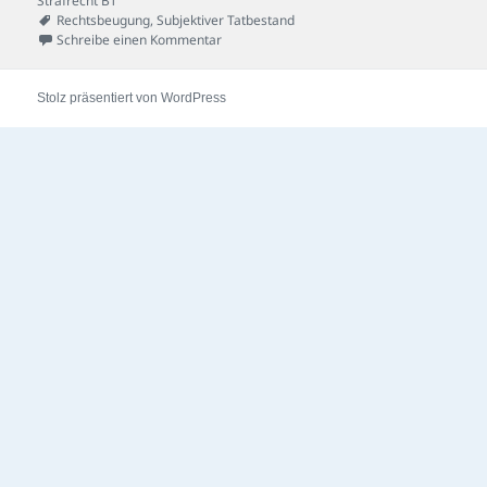
Strafrecht BT
Schlagwörter
Rechtsbeugung
,
Subjektiver Tatbestand
zu Richter-im-Unrecht-Fall
Schreibe einen Kommentar
Stolz präsentiert von WordPress