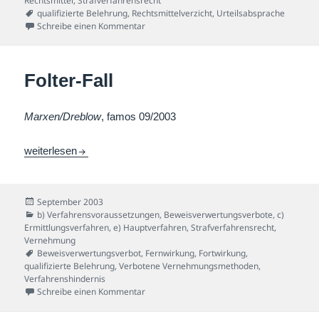
Rechtsmittel
,
Strafverfahrensrecht
Schlagwörter
qualifizierte Belehrung
,
Rechtsmittelverzicht
,
Urteilsabsprache
zu Deal-Fall
Schreibe einen Kommentar
Folter-Fall
Marxen/Dreblow
, famos 09/2003
Folter-Fall
weiterlesen
Veröffentlicht
September 2003
am
Kategorien
b) Verfahrensvoraussetzungen
,
Beweisverwertungsverbote
,
c)
Ermittlungsverfahren
,
e) Hauptverfahren
,
Strafverfahrensrecht
,
Vernehmung
Schlagwörter
Beweisverwertungsverbot
,
Fernwirkung
,
Fortwirkung
,
qualifizierte Belehrung
,
Verbotene Vernehmungsmethoden
,
Verfahrenshindernis
zu Folter-Fall
Schreibe einen Kommentar