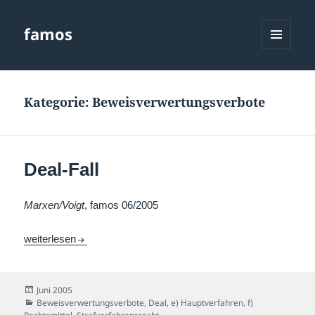
famos
MENÜ
UND
WIDGETS
Kategorie:
Beweisverwertungsverbote
Deal-Fall
Marxen/Voigt
, famos 06/2005
Deal-Fall
weiterlesen
Veröffentlicht
Juni 2005
am
Kategorien
Beweisverwertungsverbote
,
Deal
,
e) Hauptverfahren
,
f)