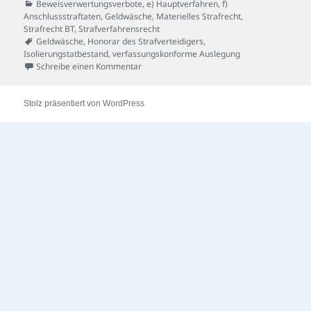
am
Kategorien
Beweisverwertungsverbote
,
e) Hauptverfahren
,
f)
Anschlussstraftaten
,
Geldwäsche
,
Materielles Strafrecht
,
Strafrecht BT
,
Strafverfahrensrecht
Schlagwörter
Geldwäsche
,
Honorar des Strafverteidigers
,
Isolierungstatbestand
,
verfassungskonforme Auslegung
zu Honorar-Fall
Schreibe einen Kommentar
Stolz präsentiert von WordPress