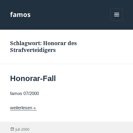
famos
MENÜ
UND
WIDGETS
Schlagwort:
Honorar des
Strafverteidigers
Honorar-Fall
famos 07/2000
Honorar-Fall
weiterlesen
Veröffentlicht
Juli 2000