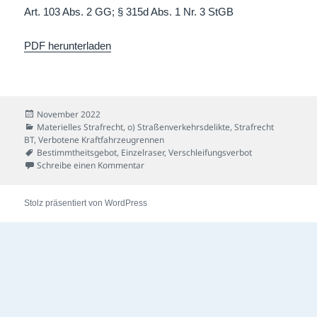
Art. 103 Abs. 2 GG; § 315d Abs. 1 Nr. 3 StGB
PDF herunterladen
Veröffentlicht
November 2022
am
Kategorien
Materielles Strafrecht
,
o) Straßenverkehrsdelikte
,
Strafrecht
BT
,
Verbotene Kraftfahrzeugrennen
Schlagwörter
Bestimmtheitsgebot
,
Einzelraser
,
Verschleifungsverbot
zu Bestimmt-verfassungsgemäß-Fall
Schreibe einen Kommentar
Stolz präsentiert von WordPress