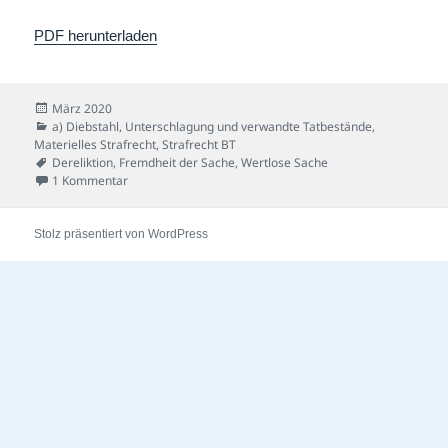
PDF herunterladen
Veröffentlicht
März 2020
am
Kategorien
a) Diebstahl, Unterschlagung und verwandte Tatbestände
,
Materielles Strafrecht
,
Strafrecht BT
Schlagwörter
Dereliktion
,
Fremdheit der Sache
,
Wertlose Sache
zu Container-Fall
1 Kommentar
Stolz präsentiert von WordPress