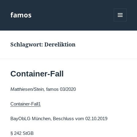
famos
MENÜ
UND
WIDGETS
Schlagwort:
Dereliktion
Container-Fall
Matthiesen/Stein,
famos 03/2020
Container-Fall1
BayObLG München, Beschluss vom 02.10.2019
§ 242 StGB