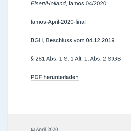
Eisert/Holland
, famos 04/2020
famos-April-2020-final
BGH, Beschluss vom 04.12.2019
§ 281 Abs. 1 S. 1 Alt. 1, Abs. 2 StGB
PDF herunterladen
Veröffentlicht
April 2020