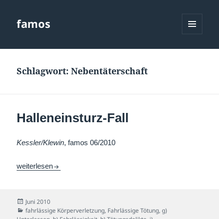
famos
MENÜ
UND
WIDGETS
Schlagwort:
Nebentäterschaft
Halleneinsturz-Fall
Kessler/Klewin
, famos 06/2010
Halleneinsturz-Fall
weiterlesen
Veröffentlicht
Juni 2010
am
Kategorien
fahrlässige Körperverletzung
,
Fahrlässige Tötung
,
g)