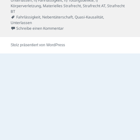
Unterlassen
,
h) Fahrlässigkeit
,
h) Tötungsdelikte
,
i)
Körperverletzung
,
Materielles Strafrecht
,
Strafrecht AT
,
Strafrecht
BT
Schlagwörter
Fahrlässigkeit
,
Nebentäterschaft
,
Quasi-Kausalität
,
Unterlassen
zu Halleneinsturz-Fall
Schreibe einen Kommentar
Stolz präsentiert von WordPress