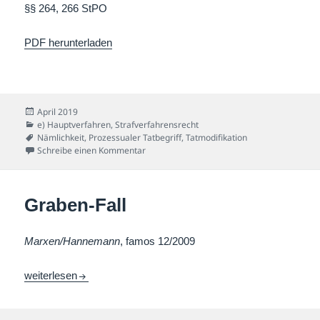
§§ 264, 266 StPO
PDF herunterladen
Veröffentlicht
April 2019
am
Kategorien
e) Hauptverfahren
,
Strafverfahrensrecht
Schlagwörter
Nämlichkeit
,
Prozessualer Tatbegriff
,
Tatmodifikation
zu Raub rein – Betrug raus-Fall
Schreibe einen Kommentar
Graben-Fall
Marxen/Hannemann
, famos 12/2009
Graben-Fall
weiterlesen