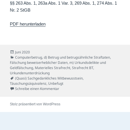
§§ 263 Abs. 1, 263a Abs. 1 Var. 3, 269 Abs. 1, 274 Abs. 1
Nr. 2 StGB
PDF herunterladen
Veröffentlicht
Juni 2020
am
Kategorien
Computerbetrug
,
d) Betrug und betrugsähnliche Straftaten
,
Fälschung beweiserheblicher Daten
,
m) Urkundsdelikte und
Geldfälschung
,
Materielles Strafrecht
,
Strafrecht BT
,
Urkundenunterdrückung
Schlagwörter
(Quasi) Sachgedankliches Mitbewusstsein
,
Täuschungsäquivalenz
,
Unbefugt
zu NFC-Fall
Schreibe einen Kommentar
Stolz präsentiert von WordPress