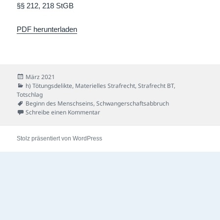
§§ 212, 218 StGB
PDF herunterladen
Veröffentlicht
März 2021
am
Kategorien
h) Tötungsdelikte
,
Materielles Strafrecht
,
Strafrecht BT
,
Totschlag
Schlagwörter
Beginn des Menschseins
,
Schwangerschaftsabbruch
zu Zwillingsmisere-Fall
Schreibe einen Kommentar
Stolz präsentiert von WordPress