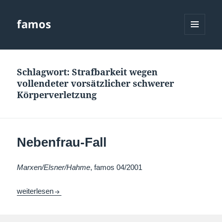
famos
MENÜ
UND
WIDGETS
Schlagwort:
Strafbarkeit wegen
vollendeter vorsätzlicher schwerer
Körperverletzung
Nebenfrau-Fall
Marxen/Elsner/Hahme
, famos 04/2001
Nebenfrau-Fall
weiterlesen