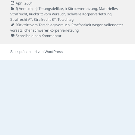
Veröffentlicht
April 2001
am
Kategorien
f) Versuch
,
h) Tötungsdelikte
,
i) Körperverletzung
,
Materielles
Strafrecht
,
Rücktritt vom Versuch
,
schwere Körperverletzung
,
Strafrecht AT
,
Strafrecht BT
,
Totschlag
Schlagwörter
Rücktritt vom Totschlagsversuch
,
Strafbarkeit wegen vollendeter
vorsätzlicher schwerer Körperverletzung
zu Nebenfrau-Fall
Schreibe einen Kommentar
Stolz präsentiert von WordPress