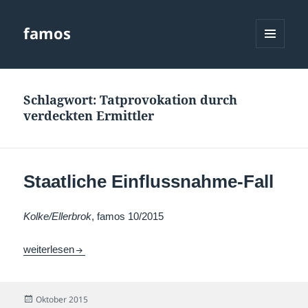
famos
MENÜ
UND
WIDGETS
Schlagwort:
Tatprovokation durch
verdeckten Ermittler
Staatliche Einflussnahme-Fall
Kolke/Ellerbrok
, famos 10/2015
Staatliche Einflussnahme-Fall
weiterlesen
Veröffentlicht
Oktober 2015