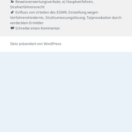
am
Kategorien
Beweisverwertungsverbote
,
e) Hauptverfahren
,
Strafverfahrensrecht
Schlagwörter
Einfluss von Urteilen des EGMR
,
Einstellung wegen
Verfahrenshindernis
,
Strafzumessungslösung
,
Tatprovokation durch
verdeckten Ermittler
zu Staatliche Einflussnahme-Fall
Schreibe einen Kommentar
Stolz präsentiert von WordPress