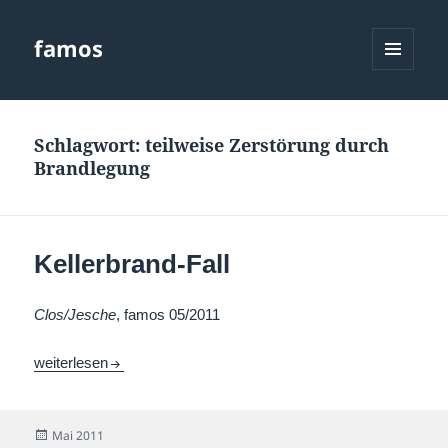
famos
MENÜ
UND
WIDGETS
Schlagwort:
teilweise Zerstörung durch
Brandlegung
Kellerbrand-Fall
Clos/Jesche
, famos 05/2011
Kellerbrand-Fall
weiterlesen
Veröffentlicht
Mai 2011