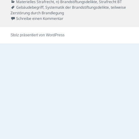
am
Kategorien
Materielles Strafrecht
,
n) Brandstiftungsdelikte
,
Strafrecht BT
Schlagwörter
Gebäudebegriff
,
Systematik der Brandstiftungsdelikte
,
teilweise
Zerstörung durch Brandlegung
zu Kellerbrand-Fall
Schreibe einen Kommentar
Stolz präsentiert von WordPress