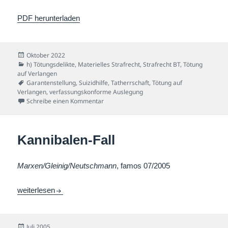
PDF herunterladen
Veröffentlicht
Oktober 2022
am
Kategorien
h) Tötungsdelikte
,
Materielles Strafrecht
,
Strafrecht BT
,
Tötung
auf Verlangen
Schlagwörter
Garantenstellung
,
Suizidhilfe
,
Tatherrschaft
,
Tötung auf
Verlangen
,
verfassungskonforme Auslegung
zu Insulinspritzen-Fall
Schreibe einen Kommentar
Kannibalen-Fall
Marxen/Gleinig/Neutschmann
, famos 07/2005
Kannibalen-Fall
weiterlesen
Veröffentlicht
Juli 2005