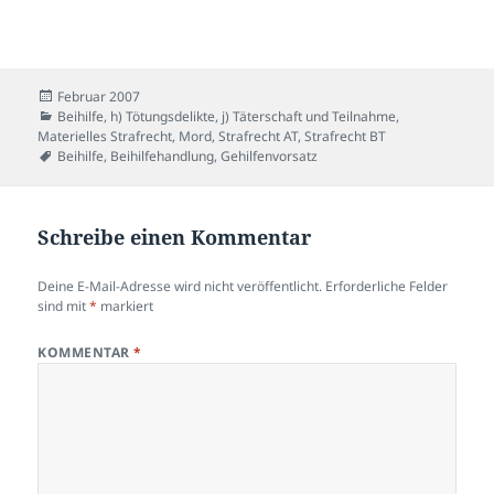
Veröffentlicht
Februar 2007
am
Kategorien
Beihilfe
,
h) Tötungsdelikte
,
j) Täterschaft und Teilnahme
,
Materielles Strafrecht
,
Mord
,
Strafrecht AT
,
Strafrecht BT
Schlagwörter
Beihilfe
,
Beihilfehandlung
,
Gehilfenvorsatz
Schreibe einen Kommentar
Deine E-Mail-Adresse wird nicht veröffentlicht.
Erforderliche Felder
sind mit
*
markiert
KOMMENTAR
*