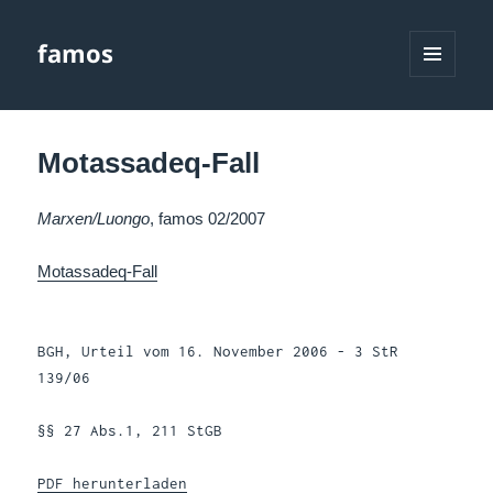
famos
MENÜ
UND
WIDGETS
Motassadeq-Fall
Marxen/Luongo
, famos 02/2007
Motassadeq-Fall
BGH, Urteil vom 16. November 2006 - 3 StR
139/06
§§ 27 Abs.1, 211 StGB
PDF herunterladen