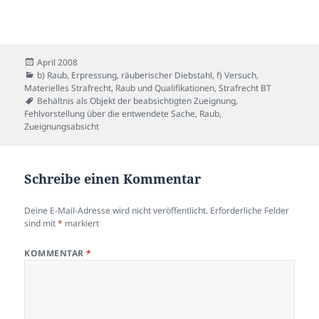
Veröffentlicht
April 2008
am
Kategorien
b) Raub, Erpressung, räuberischer Diebstahl
,
f) Versuch
,
Materielles Strafrecht
,
Raub und Qualifikationen
,
Strafrecht BT
Schlagwörter
Behältnis als Objekt der beabsichtigten Zueignung
,
Fehlvorstellung über die entwendete Sache
,
Raub
,
Zueignungsabsicht
Schreibe einen Kommentar
Deine E-Mail-Adresse wird nicht veröffentlicht.
Erforderliche Felder
sind mit
*
markiert
KOMMENTAR
*