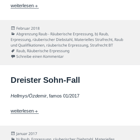
Sparkassen-Schubser-Fall
weiterlesen
Veröffentlicht
Februar 2018
am
Kategorien
Abgrenzung Raub - Räuberische Erpressung
,
b) Raub,
Erpressung, räuberischer Diebstahl
,
Materielles Strafrecht
,
Raub
und Qualifikationen
,
räuberische Erpressung
,
Strafrecht BT
Schlagwörter
Raub
,
Räuberische Erpressung
zu Sparkassen-Schubser-Fall
Schreibe einen Kommentar
Dreister Sohn-Fall
Hellmys/Özdemir
, famos 01/2017
Dreister Sohn-Fall
weiterlesen
Veröffentlicht
Januar 2017
am
Kategorien
b) Raub, Erpressung, räuberischer Diebstahl
,
Materielles