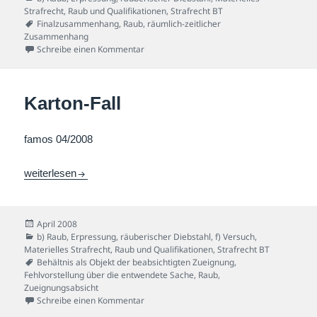
Strafrecht
,
Raub und Qualifikationen
,
Strafrecht BT
Schlagwörter
Finalzusammenhang
,
Raub
,
räumlich-zeitlicher
Zusammenhang
zu Dreister Sohn-Fall
Schreibe einen Kommentar
Karton-Fall
famos 04/2008
Karton-Fall
weiterlesen
Veröffentlicht
April 2008
am
Kategorien
b) Raub, Erpressung, räuberischer Diebstahl
,
f) Versuch
,
Materielles Strafrecht
,
Raub und Qualifikationen
,
Strafrecht BT
Schlagwörter
Behältnis als Objekt der beabsichtigten Zueignung
,
Fehlvorstellung über die entwendete Sache
,
Raub
,
Zueignungsabsicht
zu Karton-Fall
Schreibe einen Kommentar