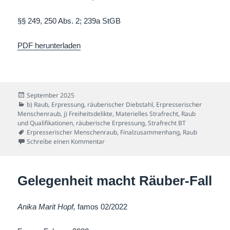
§§ 249, 250 Abs. 2; 239a StGB
PDF herunterladen
Veröffentlicht
September 2025
am
Kategorien
b) Raub, Erpressung, räuberischer Diebstahl
,
Erpresserischer
Menschenraub
,
j) Freiheitsdelikte
,
Materielles Strafrecht
,
Raub
und Qualifikationen
,
räuberische Erpressung
,
Strafrecht BT
Schlagwörter
Erpresserischer Menschenraub
,
Finalzusammenhang
,
Raub
zu Kein Raub, aber vielleicht Menschenraub
Schreibe einen Kommentar
Gelegenheit macht Räuber-Fall
Anika Marit Hopf,
famos 02/2022