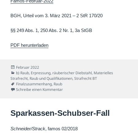
Famos-Februar-2022
BGH, Urteil vom 3. März 2021 – 2 StR 170/20
§§ 249 Abs. 1, 250 Abs. 2 Nr. 1, 3a StGB
PDF herunterladen
Veröffentlicht
Februar 2022
am
Kategorien
b) Raub, Erpressung, räuberischer Diebstahl
,
Materielles
Strafrecht
,
Raub und Qualifikationen
,
Strafrecht BT
Schlagwörter
Finalzusammenhang
,
Raub
zu Gelegenheit macht Räuber-Fall
Schreibe einen Kommentar
Sparkassen-Schubser-Fall
Schneider/Strack
, famos 02/2018