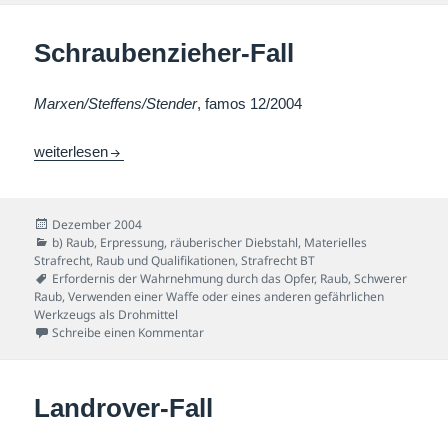
Schraubenzieher-Fall
Marxen/Steffens/Stender
, famos 12/2004
Schraubenzieher-Fall
weiterlesen
Veröffentlicht
Dezember 2004
am
Kategorien
b) Raub, Erpressung, räuberischer Diebstahl
,
Materielles
Strafrecht
,
Raub und Qualifikationen
,
Strafrecht BT
Schlagwörter
Erfordernis der Wahrnehmung durch das Opfer
,
Raub
,
Schwerer
Raub
,
Verwenden einer Waffe oder eines anderen gefährlichen
Werkzeugs als Drohmittel
zu Schraubenzieher-Fall
Schreibe einen Kommentar
Landrover-Fall