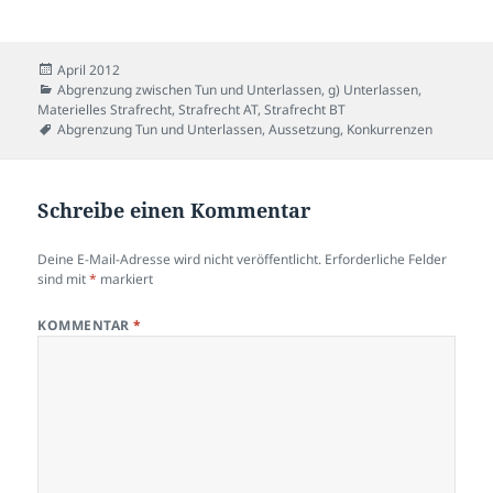
Veröffentlicht
April 2012
am
Kategorien
Abgrenzung zwischen Tun und Unterlassen
,
g) Unterlassen
,
Materielles Strafrecht
,
Strafrecht AT
,
Strafrecht BT
Schlagwörter
Abgrenzung Tun und Unterlassen
,
Aussetzung
,
Konkurrenzen
Schreibe einen Kommentar
Deine E-Mail-Adresse wird nicht veröffentlicht.
Erforderliche Felder
sind mit
*
markiert
KOMMENTAR
*