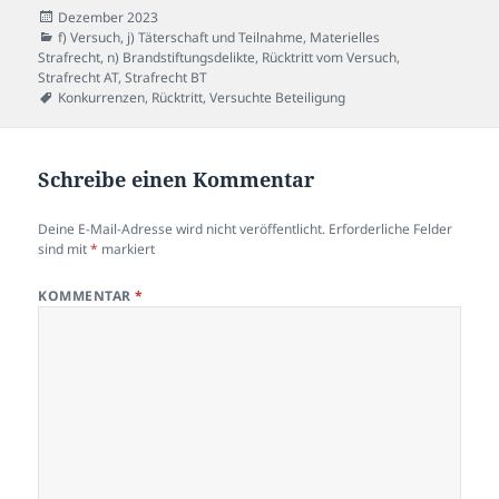
Veröffentlicht
Dezember 2023
am
Kategorien
f) Versuch
,
j) Täterschaft und Teilnahme
,
Materielles
Strafrecht
,
n) Brandstiftungsdelikte
,
Rücktritt vom Versuch
,
Strafrecht AT
,
Strafrecht BT
Schlagwörter
Konkurrenzen
,
Rücktritt
,
Versuchte Beteiligung
Schreibe einen Kommentar
Deine E-Mail-Adresse wird nicht veröffentlicht.
Erforderliche Felder
sind mit
*
markiert
KOMMENTAR
*