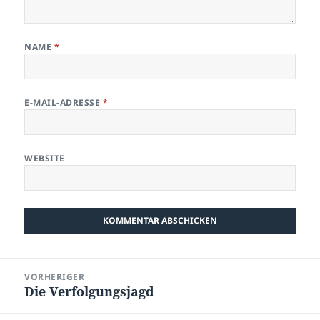
NAME
*
E-MAIL-ADRESSE
*
WEBSITE
Beitragsnavigation
VORHERIGER
Die Verfolgungsjagd
Vorheriger
Beitrag: