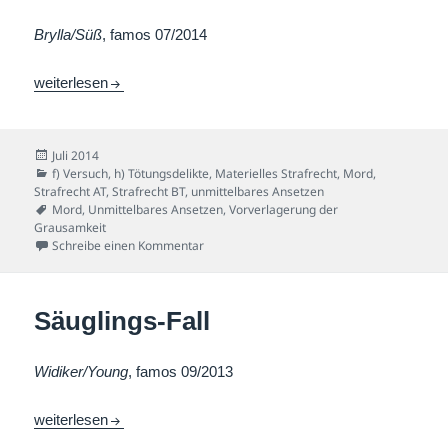
Brylla/Süß
, famos 07/2014
Grausamer-Nachbar-Fall
weiterlesen
Veröffentlicht
Juli 2014
am
Kategorien
f) Versuch
,
h) Tötungsdelikte
,
Materielles Strafrecht
,
Mord
,
Strafrecht AT
,
Strafrecht BT
,
unmittelbares Ansetzen
Schlagwörter
Mord
,
Unmittelbares Ansetzen
,
Vorverlagerung der
Grausamkeit
zu Grausamer-Nachbar-Fall
Schreibe einen Kommentar
Säuglings-Fall
Widiker/Young
, famos 09/2013
Säuglings-Fall
weiterlesen