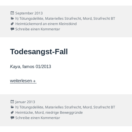
Veröffentlicht
September 2013
am
Kategorien
h) Tötungsdelikte
,
Materielles Strafrecht
,
Mord
,
Strafrecht BT
Schlagwörter
Heimtückemord an einem Kleinstkind
zu Säuglings-Fall
Schreibe einen Kommentar
Todesangst-Fall
Kaya
, famos 01/2013
Todesangst-Fall
weiterlesen
Veröffentlicht
Januar 2013
am
Kategorien
h) Tötungsdelikte
,
Materielles Strafrecht
,
Mord
,
Strafrecht BT
Schlagwörter
Heimtücke
,
Mord
,
niedrige Beweggründe
zu Todesangst-Fall
Schreibe einen Kommentar