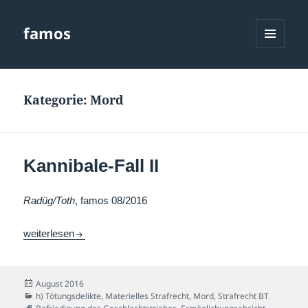
famos
MENÜ
UND
WIDGETS
Kategorie:
Mord
Kannibale-Fall II
Radüg/Toth
, famos 08/2016
Kannibale-Fall II
weiterlesen
Veröffentlicht
August 2016
am
Kategorien
h) Tötungsdelikte
,
Materielles Strafrecht
,
Mord
,
Strafrecht BT
Schlagwörter