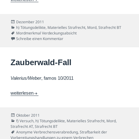
Veröffentlicht
Dezember 2011
am
Kategorien
h) Tötungsdelikte
,
Materielles Strafrecht
,
Mord
,
Strafrecht BT
Schlagwörter
Mordmerkmal Verdeckungsabsicht
zu Verdeckungseignungs-Fall
Schreibe einen Kommentar
Zauberwald-Fall
Valerius/Weber
, famos 10/2011
Zauberwald-Fall
weiterlesen
Veröffentlicht
Oktober 2011
am
Kategorien
f) Versuch
,
h) Tötungsdelikte
,
Materielles Strafrecht
,
Mord
,
Strafrecht AT
,
Strafrecht BT
Schlagwörter
Anonyme Verbrechensverabredung
,
Strafbarkeit der
Vorbereitungshandlungen zu einem Verbrechen