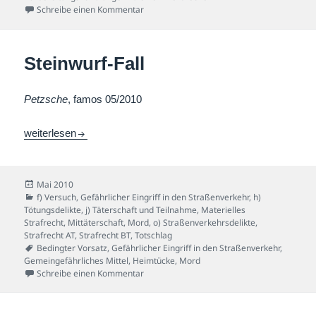
zu Zauberwald-Fall
Schreibe einen Kommentar
Steinwurf-Fall
Petzsche
, famos 05/2010
Steinwurf-Fall
weiterlesen
Veröffentlicht
Mai 2010
am
Kategorien
f) Versuch
,
Gefährlicher Eingriff in den Straßenverkehr
,
h)
Tötungsdelikte
,
j) Täterschaft und Teilnahme
,
Materielles
Strafrecht
,
Mittäterschaft
,
Mord
,
o) Straßenverkehrsdelikte
,
Strafrecht AT
,
Strafrecht BT
,
Totschlag
Schlagwörter
Bedingter Vorsatz
,
Gefährlicher Eingriff in den Straßenverkehr
,
Gemeingefährliches Mittel
,
Heimtücke
,
Mord
zu Steinwurf-Fall
Schreibe einen Kommentar