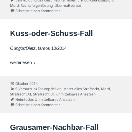
Befriedigung des Geschlechtstriebes
,
Ermöglichungsabsicht
,
Mord
,
Rechtsfolgenlösung
,
Übermaßverbot
zu Kannibale-Fall II
Schreibe einen Kommentar
Kuss-oder-Schuss-Fall
Güngör/Dietz
, famos 10/2014
Kuss-oder-Schuss-Fall
weiterlesen
Veröffentlicht
Oktober 2014
am
Kategorien
f) Versuch
,
h) Tötungsdelikte
,
Materielles Strafrecht
,
Mord
,
Strafrecht AT
,
Strafrecht BT
,
unmittelbares Ansetzen
Schlagwörter
Heimtücke
,
Unmittelbares Ansetzen
zu Kuss-oder-Schuss-Fall
Schreibe einen Kommentar
Grausamer-Nachbar-Fall