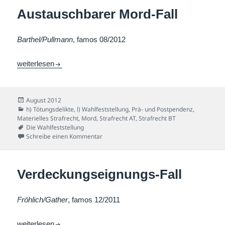
Austauschbarer Mord-Fall
Barthel/Pullmann
, famos 08/2012
Austauschbarer Mord-Fall
weiterlesen
Veröffentlicht
August 2012
am
Kategorien
h) Tötungsdelikte
,
l) Wahlfeststellung, Prä- und Postpendenz
,
Materielles Strafrecht
,
Mord
,
Strafrecht AT
,
Strafrecht BT
Schlagwörter
Die Wahlfeststellung
zu Austauschbarer Mord-Fall
Schreibe einen Kommentar
Verdeckungseignungs-Fall
Fröhlich/Gather
, famos 12/2011
Verdeckungseignungs-Fall
weiterlesen