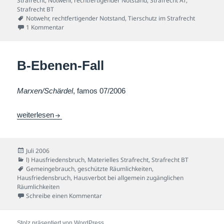
Strafrecht
,
Notwehr
,
rechtfertigender Notstand
,
Strafrecht AT
,
Strafrecht BT
Schlagwörter
Notwehr
,
rechtfertigender Notstand
,
Tierschutz im Strafrecht
zu Tierschützer-Fall
1 Kommentar
B-Ebenen-Fall
Marxen/Schärdel
, famos 07/2006
B-Ebenen-Fall
weiterlesen
Veröffentlicht
Juli 2006
am
Kategorien
l) Hausfriedensbruch
,
Materielles Strafrecht
,
Strafrecht BT
Schlagwörter
Gemeingebrauch
,
geschützte Räumlichkeiten
,
Hausfriedensbruch
,
Hausverbot bei allgemein zugänglichen
Räumlichkeiten
zu B-Ebenen-Fall
Schreibe einen Kommentar
Stolz präsentiert von WordPress