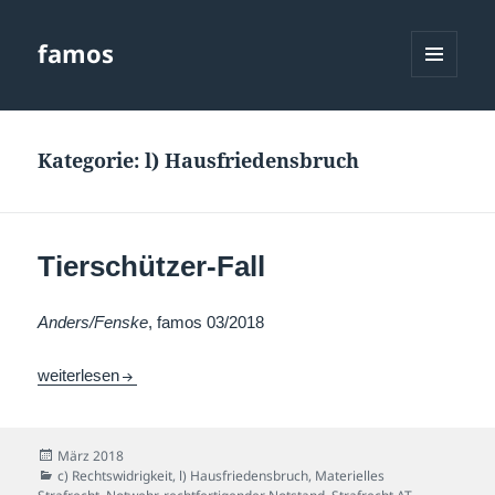
famos
MENÜ
UND
WIDGETS
Kategorie:
l) Hausfriedensbruch
Tierschützer-Fall
Anders/Fenske
, famos 03/2018
Tierschützer-Fall
weiterlesen
Veröffentlicht
März 2018
am
Kategorien
c) Rechtswidrigkeit
,
l) Hausfriedensbruch
,
Materielles