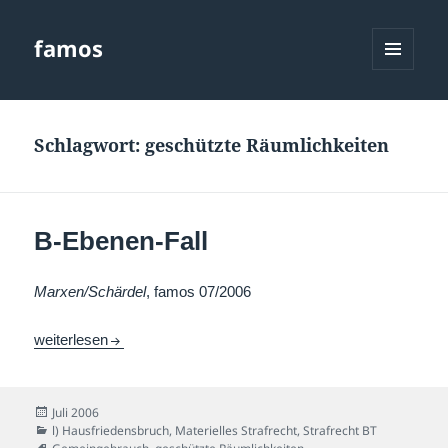
famos
MENÜ
UND
WIDGETS
Schlagwort:
geschützte Räumlichkeiten
B-Ebenen-Fall
Marxen/Schärdel
, famos 07/2006
B-Ebenen-Fall
weiterlesen
Veröffentlicht
Juli 2006
am
Kategorien
l) Hausfriedensbruch
,
Materielles Strafrecht
,
Strafrecht BT
Schlagwörter