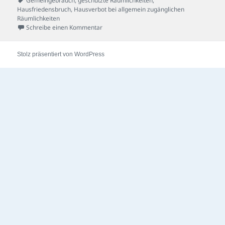
Gemeingebrauch
,
geschützte Räumlichkeiten
,
Hausfriedensbruch
,
Hausverbot bei allgemein zugänglichen
Räumlichkeiten
zu B-Ebenen-Fall
Schreibe einen Kommentar
Stolz präsentiert von WordPress