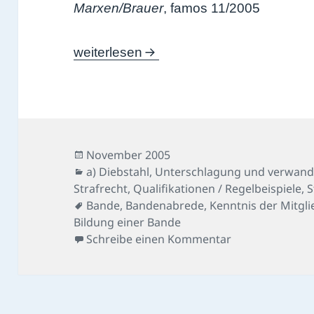
Marxen/Brauer
, famos 11/2005
Sicherungsfahrer-Fall
weiterlesen
Veröffentlicht
November 2005
am
Kategorien
a) Diebstahl, Unterschlagung und verwand
Strafrecht
,
Qualifikationen / Regelbeispiele
,
S
Schlagwörter
Bande
,
Bandenabrede
,
Kenntnis der Mitgl
Bildung einer Bande
zu Sicherungsfa
Schreibe einen Kommentar