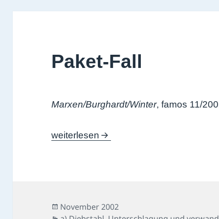
Paket-Fall
Marxen/Burghardt/Winter
, famos 11/20
Paket-Fall
weiterlesen
Veröffentlicht
November 2002
am
Kategorien
a) Diebstahl, Unterschlagung und verwand