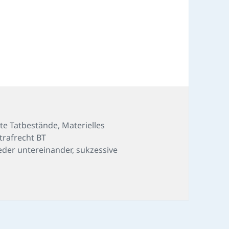
te Tatbestände
,
Materielles
trafrecht BT
ieder untereinander
,
sukzessive
hrer-Fall