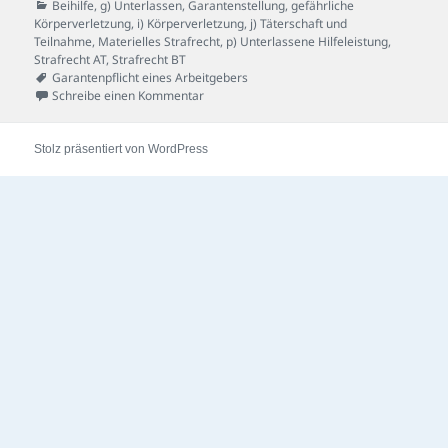
am
Kategorien
Beihilfe
,
g) Unterlassen
,
Garantenstellung
,
gefährliche
Körperverletzung
,
i) Körperverletzung
,
j) Täterschaft und
Teilnahme
,
Materielles Strafrecht
,
p) Unterlassene Hilfeleistung
,
Strafrecht AT
,
Strafrecht BT
Schlagwörter
Garantenpflicht eines Arbeitgebers
zu Mobbing-Fall
Schreibe einen Kommentar
Stolz präsentiert von WordPress