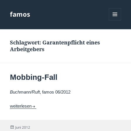
famos
MENÜ
UND
WIDGETS
Schlagwort:
Garantenpflicht eines
Arbeitgebers
Mobbing-Fall
Buchmann/Ruft
, famos 06/2012
Mobbing-Fall
weiterlesen
Veröffentlicht
Juni 2012