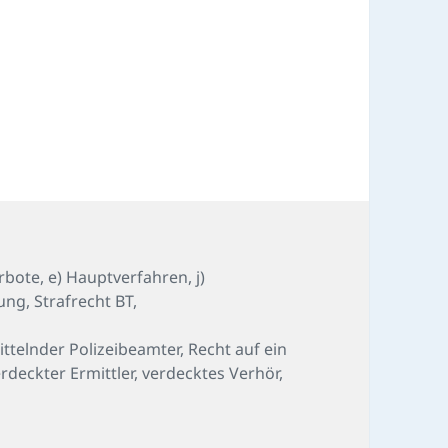
rbote
,
e) Hauptverfahren
,
j)
ung
,
Strafrecht BT
,
ittelnder Polizeibeamter
,
Recht auf ein
rdeckter Ermittler
,
verdecktes Verhör
,
-Fall