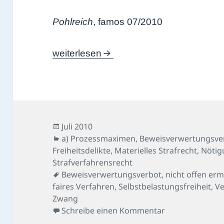
Pohlreich
, famos 07/2010
Mordauftrag-Fall
weiterlesen
Veröffentlicht
Juli 2010
am
Kategorien
a) Prozessmaximen
,
Beweisverwertungsve
Freiheitsdelikte
,
Materielles Strafrecht
,
Nötig
Strafverfahrensrecht
Schlagwörter
Beweisverwertungsverbot
,
nicht offen erm
faires Verfahren
,
Selbstbelastungsfreiheit
,
Ve
Zwang
zu Mordauftrag
Schreibe einen Kommentar