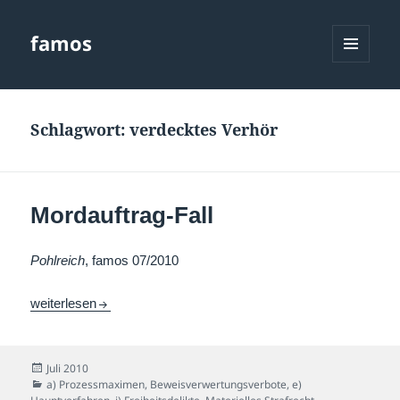
famos
MENÜ
UND
WIDGETS
Schlagwort:
verdecktes Verhör
Mordauftrag-Fall
Pohlreich
, famos 07/2010
Mordauftrag-Fall
weiterlesen
Veröffentlicht
Juli 2010
am
Kategorien
a) Prozessmaximen
,
Beweisverwertungsverbote
,
e)