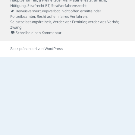
Hauptverfahren
,
j) Freiheitsdelikte
,
Materielles Strafrecht
,
Nötigung
,
Strafrecht BT
,
Strafverfahrensrecht
Schlagwörter
Beweisverwertungsverbot
,
nicht offen ermittelnder
Polizeibeamter
,
Recht auf ein faires Verfahren
,
Selbstbelastungsfreiheit
,
Verdeckter Ermittler
,
verdecktes Verhör
,
Zwang
zu Mordauftrag-Fall
Schreibe einen Kommentar
Stolz präsentiert von WordPress