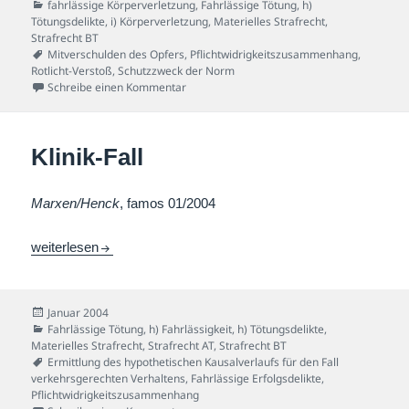
am
Kategorien
fahrlässige Körperverletzung
,
Fahrlässige Tötung
,
h)
Tötungsdelikte
,
i) Körperverletzung
,
Materielles Strafrecht
,
Strafrecht BT
Schlagwörter
Mitverschulden des Opfers
,
Pflichtwidrigkeitszusammenhang
,
Rotlicht-Verstoß
,
Schutzzweck der Norm
zu Ampel-Fall
Schreibe einen Kommentar
Klinik-Fall
Marxen/Henck
, famos 01/2004
Klinik-Fall
weiterlesen
Veröffentlicht
Januar 2004
am
Kategorien
Fahrlässige Tötung
,
h) Fahrlässigkeit
,
h) Tötungsdelikte
,
Materielles Strafrecht
,
Strafrecht AT
,
Strafrecht BT
Schlagwörter
Ermittlung des hypothetischen Kausalverlaufs für den Fall
verkehrsgerechten Verhaltens
,
Fahrlässige Erfolgsdelikte
,
Pflichtwidrigkeitszusammenhang