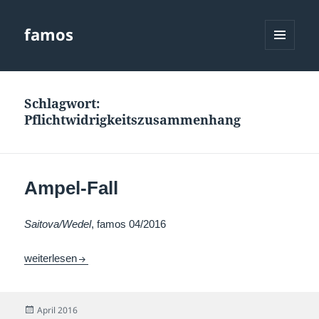
famos
MENÜ
UND
WIDGETS
Schlagwort:
Pflichtwidrigkeitszusammenhang
Ampel-Fall
Saitova/Wedel
, famos 04/2016
Ampel-Fall
weiterlesen
Veröffentlicht
April 2016