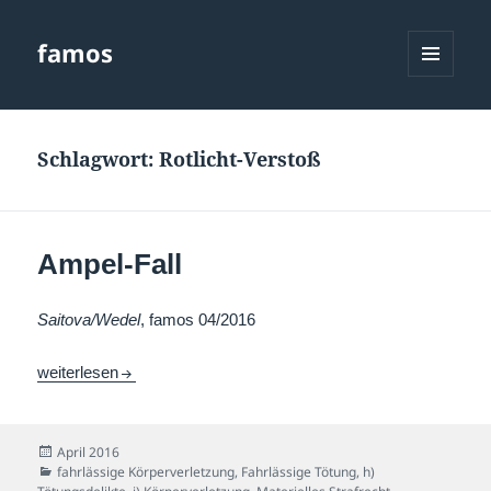
famos
MENÜ
UND
WIDGETS
Schlagwort:
Rotlicht-Verstoß
Ampel-Fall
Saitova/Wedel
, famos 04/2016
Ampel-Fall
weiterlesen
Veröffentlicht
April 2016
am
Kategorien
fahrlässige Körperverletzung
,
Fahrlässige Tötung
,
h)