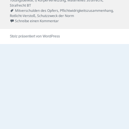
Tötungsdelikte
,
i) Körperverletzung
,
Materielles Strafrecht
,
Strafrecht BT
Schlagwörter
Mitverschulden des Opfers
,
Pflichtwidrigkeitszusammenhang
,
Rotlicht-Verstoß
,
Schutzzweck der Norm
zu Ampel-Fall
Schreibe einen Kommentar
Stolz präsentiert von WordPress