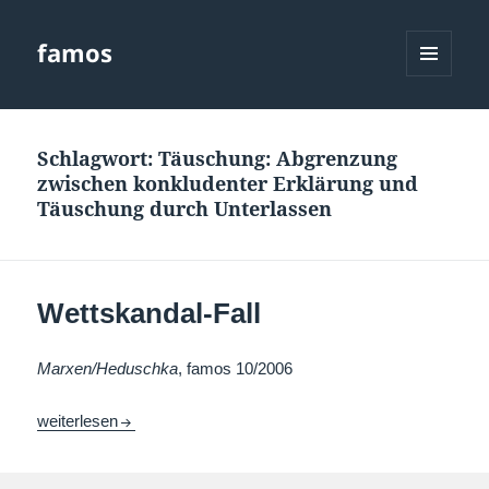
famos
MENÜ
UND
WIDGETS
Schlagwort:
Täuschung: Abgrenzung
zwischen konkludenter Erklärung und
Täuschung durch Unterlassen
Wettskandal-Fall
Marxen/Heduschka
, famos 10/2006
Wettskandal-Fall
weiterlesen