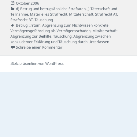
Veröffentlicht
Oktober 2006
am
Kategorien
d) Betrug und betrugsähnliche Straftaten
,
j) Täterschaft und
Teilnahme
,
Materielles Strafrecht
,
Mittäterschaft
,
Strafrecht AT
,
Strafrecht BT
,
Täuschung
Schlagwörter
Betrug
,
Irrtum: Abgrenzung zum Nichtwissen konkrete
Vermögensgefährdung als Vermögensschaden
,
Mittäterschaft:
Abgrenzung zur Beihilfe
,
Täuschung: Abgrenzung zwischen
konkludenter Erklärung und Täuschung durch Unterlassen
zu Wettskandal-Fall
Schreibe einen Kommentar
Stolz präsentiert von WordPress