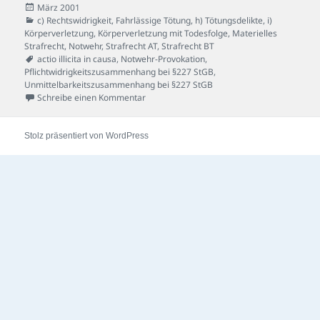
Veröffentlicht
März 2001
am
Kategorien
c) Rechtswidrigkeit
,
Fahrlässige Tötung
,
h) Tötungsdelikte
,
i)
Körperverletzung
,
Körperverletzung mit Todesfolge
,
Materielles
Strafrecht
,
Notwehr
,
Strafrecht AT
,
Strafrecht BT
Schlagwörter
actio illicita in causa
,
Notwehr-Provokation
,
Pflichtwidrigkeitszusammenhang bei §227 StGB
,
Unmittelbarkeitszusammenhang bei §227 StGB
zu Schrotflinten-Fall
Schreibe einen Kommentar
Stolz präsentiert von WordPress