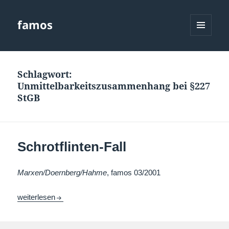
famos
MENÜ
UND
WIDGETS
Schlagwort:
Unmittelbarkeitszusammenhang bei §227
StGB
Schrotflinten-Fall
Marxen/Doernberg/Hahme
, famos 03/2001
Schrotflinten-Fall
weiterlesen