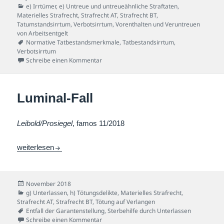
am
Kategorien
e) Irrtümer
,
e) Untreue und untreueähnliche Straftaten
,
Materielles Strafrecht
,
Strafrecht AT
,
Strafrecht BT
,
Tatumstandsirrtum
,
Verbotsirrtum
,
Vorenthalten und Veruntreuen
von Arbeitsentgelt
Schlagwörter
Normative Tatbestandsmerkmale
,
Tatbestandsirrtum
,
Verbotsirrtum
zu Der ahnungslose Arbeitgeber-Fall
Schreibe einen Kommentar
Luminal-Fall
Leibold/Prosiegel
, famos 11/2018
Luminal-Fall
weiterlesen
Veröffentlicht
November 2018
am
Kategorien
g) Unterlassen
,
h) Tötungsdelikte
,
Materielles Strafrecht
,
Strafrecht AT
,
Strafrecht BT
,
Tötung auf Verlangen
Schlagwörter
Entfall der Garantenstellung
,
Sterbehilfe durch Unterlassen
zu Luminal-Fall
Schreibe einen Kommentar