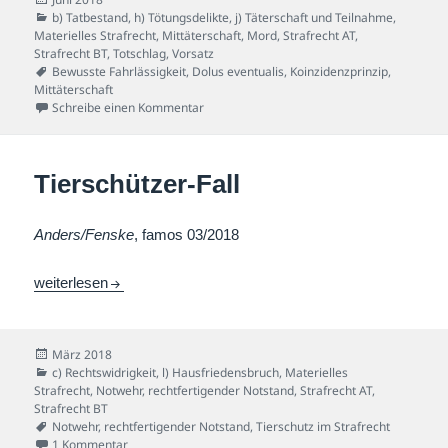
am
Kategorien
b) Tatbestand
,
h) Tötungsdelikte
,
j) Täterschaft und Teilnahme
,
Materielles Strafrecht
,
Mittäterschaft
,
Mord
,
Strafrecht AT
,
Strafrecht BT
,
Totschlag
,
Vorsatz
Schlagwörter
Bewusste Fahrlässigkeit
,
Dolus eventualis
,
Koinzidenzprinzip
,
Mittäterschaft
zu „Berliner Raserfall“
Schreibe einen Kommentar
Tierschützer-Fall
Anders/Fenske
, famos 03/2018
Tierschützer-Fall
weiterlesen
Veröffentlicht
März 2018
am
Kategorien
c) Rechtswidrigkeit
,
l) Hausfriedensbruch
,
Materielles
Strafrecht
,
Notwehr
,
rechtfertigender Notstand
,
Strafrecht AT
,
Strafrecht BT
Schlagwörter
Notwehr
,
rechtfertigender Notstand
,
Tierschutz im Strafrecht
zu Tierschützer-Fall
1 Kommentar