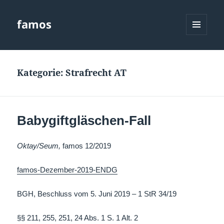
famos
MENÜ
UND
WIDGETS
Kategorie:
Strafrecht AT
Babygiftgläschen-Fall
Oktay/Seum,
famos 12/2019
famos-Dezember-2019-ENDG
BGH, Beschluss vom 5. Juni 2019 – 1 StR 34/19
§§ 211, 255, 251, 24 Abs. 1 S. 1 Alt. 2