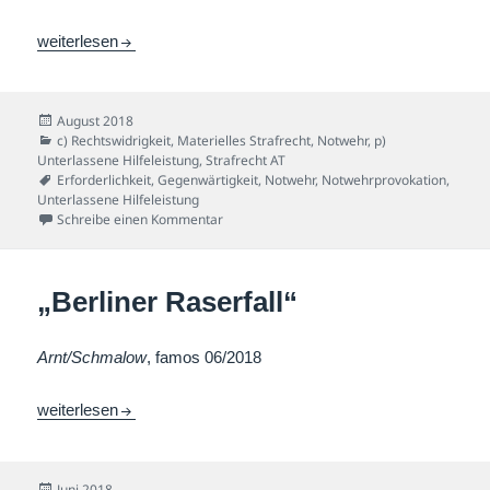
Jäger-Fall
weiterlesen
Veröffentlicht
August 2018
am
Kategorien
c) Rechtswidrigkeit
,
Materielles Strafrecht
,
Notwehr
,
p)
Unterlassene Hilfeleistung
,
Strafrecht AT
Schlagwörter
Erforderlichkeit
,
Gegenwärtigkeit
,
Notwehr
,
Notwehrprovokation
,
Unterlassene Hilfeleistung
zu Jäger-Fall
Schreibe einen Kommentar
„Berliner Raserfall“
Arnt/Schmalow
, famos 06/2018
„Berliner Raserfall“
weiterlesen
Veröffentlicht
Juni 2018