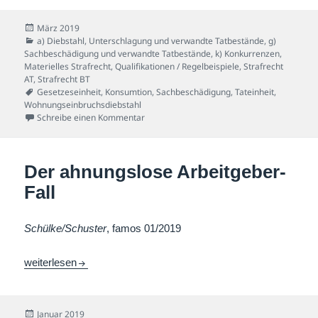
Veröffentlicht
März 2019
am
Kategorien
a) Diebstahl, Unterschlagung und verwandte Tatbestände
,
g)
Sachbeschädigung und verwandte Tatbestände
,
k) Konkurrenzen
,
Materielles Strafrecht
,
Qualifikationen / Regelbeispiele
,
Strafrecht
AT
,
Strafrecht BT
Schlagwörter
Gesetzeseinheit
,
Konsumtion
,
Sachbeschädigung
,
Tateinheit
,
Wohnungseinbruchsdiebstahl
zu „Konsumier mich!“-Fall
Schreibe einen Kommentar
Der ahnungslose Arbeitgeber-
Fall
Schülke/Schuster
, famos 01/2019
Der ahnungslose Arbeitgeber-Fall
weiterlesen
Veröffentlicht
Januar 2019