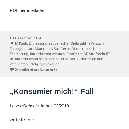
PDF herunterladen
Veröffentlicht
Dezember 2019
am
Kategorien
b) Raub, Erpressung, räuberischer Diebstahl
,
f) Versuch
,
h)
Tötungsdelikte
,
Materielles Strafrecht
,
Mord
,
räuberische
Erpressung
,
Rücktritt vom Versuch
,
Strafrecht AT
,
Strafrecht BT
Schlagwörter
Rücktrittsvoraussetzungen
,
Teilweiser Rücktritt von der
versuchten Erfolgsqualifikation
zu Babygiftgläschen-Fall
Schreibe einen Kommentar
„Konsumier mich!“-Fall
Letzer/Oehrlein
, famos 03/2019
„Konsumier mich!“-Fall
weiterlesen