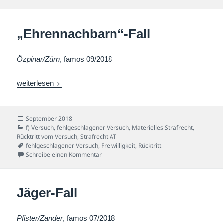
„Ehrennachbarn“-Fall
Özpinar/Zürn
, famos 09/2018
„Ehrennachbarn“-Fall
weiterlesen
Veröffentlicht
September 2018
am
Kategorien
f) Versuch
,
fehlgeschlagener Versuch
,
Materielles Strafrecht
,
Rücktritt vom Versuch
,
Strafrecht AT
Schlagwörter
fehlgeschlagener Versuch
,
Freiwilligkeit
,
Rücktritt
zu „Ehrennachbarn“-Fall
Schreibe einen Kommentar
Jäger-Fall
Pfister/Zander
, famos 07/2018