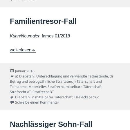
Familientresor-Fall
Kuhn/Neumaier
, famos 01/2018
Familientresor-Fall
weiterlesen
Veröffentlicht
Januar 2018
am
Kategorien
a) Diebstahl, Unterschlagung und verwandte Tatbestände
,
d)
Betrug und betrugsähnliche Straftaten
,
j) Täterschaft und
Teilnahme
,
Materielles Strafrecht
,
mittelbare Täterschaft
,
Strafrecht AT
,
Strafrecht BT
Schlagwörter
Diebstahl in mittelbarer Täterschaft
,
Dreiecksbetrug
zu Familientresor-Fall
Schreibe einen Kommentar
Nachlässiger Sohn-Fall