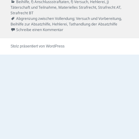
am
Kategorien
Beihilfe
,
f) Anschlussstraftaten
,
f) Versuch
,
Hehlerei
,
j)
Täterschaft und Teilnahme
,
Materielles Strafrecht
,
Strafrecht AT
,
Strafrecht BT
Schlagwörter
Abgrenzung zwischen Vollendung; Versuch und Vorbereitung
,
Beihilfe zur Absatzhilfe
,
Hehlerei
,
Tathandlung der Absatzhilfe
zu Pfandbrief-Fall
Schreibe einen Kommentar
Stolz präsentiert von WordPress