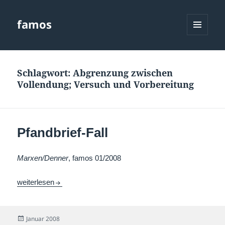
famos
MENÜ
UND
WIDGETS
Schlagwort:
Abgrenzung zwischen
Vollendung; Versuch und Vorbereitung
Pfandbrief-Fall
Marxen/Denner
, famos 01/2008
Pfandbrief-Fall
weiterlesen
Veröffentlicht
Januar 2008