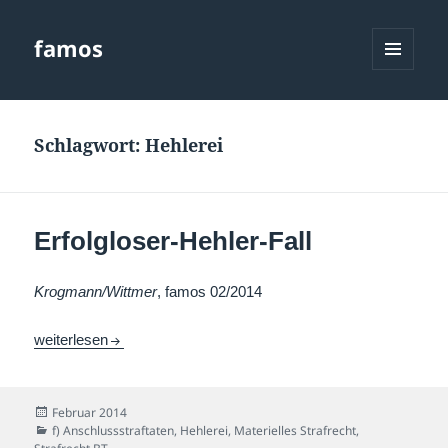
famos
MENÜ
UND
WIDGETS
Schlagwort:
Hehlerei
Erfolgloser-Hehler-Fall
Krogmann/Wittmer
, famos 02/2014
Erfolgloser-Hehler-Fall
weiterlesen
Veröffentlicht
Februar 2014
am
Kategorien
f) Anschlussstraftaten
,
Hehlerei
,
Materielles Strafrecht
,