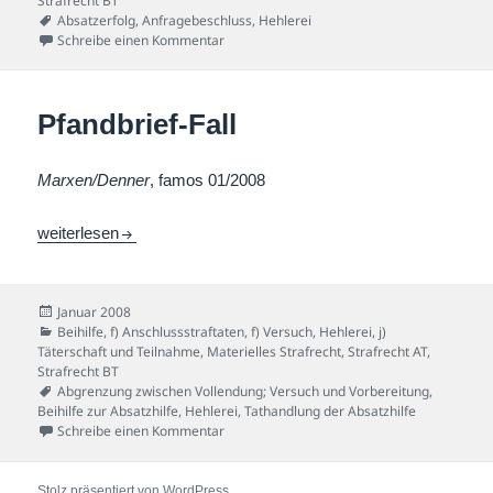
Strafrecht BT
Schlagwörter
Absatzerfolg
,
Anfragebeschluss
,
Hehlerei
zu Erfolgloser-Hehler-Fall
Schreibe einen Kommentar
Pfandbrief-Fall
Marxen/Denner
, famos 01/2008
Pfandbrief-Fall
weiterlesen
Veröffentlicht
Januar 2008
am
Kategorien
Beihilfe
,
f) Anschlussstraftaten
,
f) Versuch
,
Hehlerei
,
j)
Täterschaft und Teilnahme
,
Materielles Strafrecht
,
Strafrecht AT
,
Strafrecht BT
Schlagwörter
Abgrenzung zwischen Vollendung; Versuch und Vorbereitung
,
Beihilfe zur Absatzhilfe
,
Hehlerei
,
Tathandlung der Absatzhilfe
zu Pfandbrief-Fall
Schreibe einen Kommentar
Stolz präsentiert von WordPress