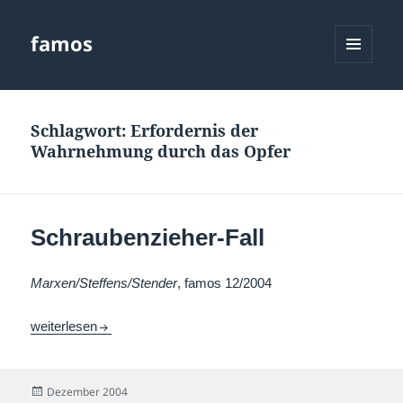
famos
MENÜ
UND
WIDGETS
Schlagwort:
Erfordernis der
Wahrnehmung durch das Opfer
Schraubenzieher-Fall
Marxen/Steffens/Stender
, famos 12/2004
Schraubenzieher-Fall
weiterlesen
Veröffentlicht
Dezember 2004