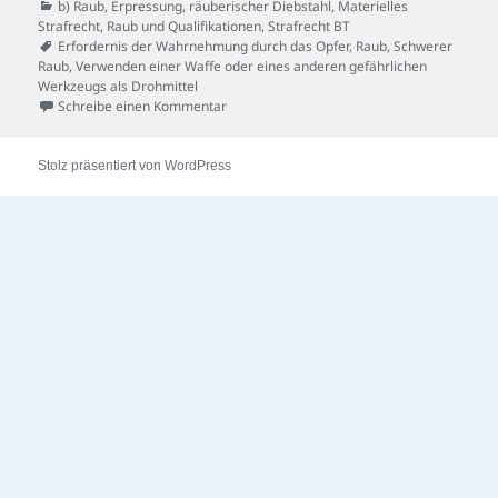
am
Kategorien
b) Raub, Erpressung, räuberischer Diebstahl
,
Materielles
Strafrecht
,
Raub und Qualifikationen
,
Strafrecht BT
Schlagwörter
Erfordernis der Wahrnehmung durch das Opfer
,
Raub
,
Schwerer
Raub
,
Verwenden einer Waffe oder eines anderen gefährlichen
Werkzeugs als Drohmittel
zu Schraubenzieher-Fall
Schreibe einen Kommentar
Stolz präsentiert von WordPress